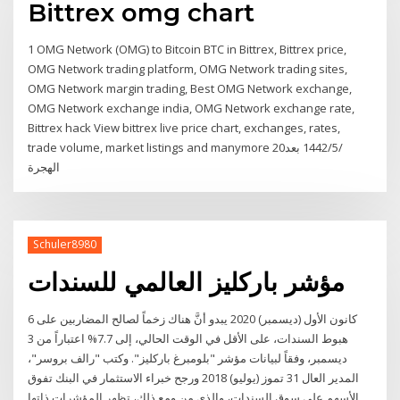
Bittrex omg chart
1 OMG Network (OMG) to Bitcoin BTC in Bittrex, Bittrex price,
OMG Network trading platform, OMG Network trading sites,
OMG Network margin trading, Best OMG Network exchange,
OMG Network exchange india, OMG Network exchange rate,
Bittrex hack View bittrex live price chart, exchanges, rates,
trade volume, market listings and manymore 20‏‏/5‏‏/1442 بعد
الهجرة
Schuler8980
مؤشر باركليز العالمي للسندات
6 كانون الأول (ديسمبر) 2020 يبدو أنَّ هناك زخماً لصالح المضاربين على
هبوط السندات، على الأقل في الوقت الحالي، إلى 7.7% اعتباراً من 3
ديسمبر، وفقاً لبيانات مؤشر "بلومبرغ باركليز". وكتب "رالف بروسر"،
المدير العال 31 تموز (يوليو) 2018 ورجح خبراء الاستثمار في البنك تفوق
الأسهم على سوق السندات، والذي من ومع ذلك، تظهر المؤشرات ذاتها