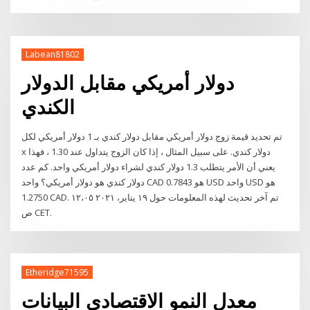
Labean81802
دولار أمريكي مقابل الدولار
الكندي
تم تحديد قيمة زوج دولار أمريكي مقابل دولار كندي بـ 1 دولار أمريكي لكل
x دولار كندي. على سبيل المثال ، إذا كان الزوج يتداول عند 1.30 ، فهذا
يعني أن الأمر يتطلب 1.3 دولار كندي لشراء دولار أمريكي واحد. كم عدد
دولار كندي هو دولار أمريكي؟ واحد CAD هو 0.7843 USD واحد USD هو
1.2750 CAD. تم آخر تحديث لهذه المعلومات حول ١٩ يناير، ٢٠٢١ ١٢،٠٥
ص CET.
Etheridge71595
معدل النمو الاقتصادي البيانات