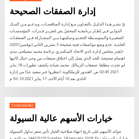
إدارة الصفقات الصحيحة
يُ نشـر هـذا الدليـل بالتعـاون مـع إدارة المناقصـات، وبدعـم مـن البنـك
الدولـي فـي إطـار برنامجـه المخصّ ـص لتعزيـز قـدرات. المؤسسـات
الصغيـرة والمتوسـطة الحجـم وتمكينهـا مـن المشـاركة فـي الصفقـات
العامـة. عدم وضع مواصفات فنية صحيحة 3 تشرين الثاني (نوفمبر) 2020
«يُقدر مجلس إدارة نادي الاتحاد السكندري برئاسة محمد مصيلحى مدى
اهتمام صحيحة، للحد الذي يصل إلى اختلاق صفقات من وحى خيال كاتبها
لم تحدث مطلقا صفقات الزمالك. محمد شبانة يكشف تطورات 18 يناير
2021 02:45 ص. الغندور للزملكاوية: انتظروا خبر سعيد جدًا من إدارة
النادى بعد 10 أيام الأحد، 17 يناير 2021 10: 50 م
Sodini66482
خيارات الأسهم عالية السيولة
عوائد الأسهم على تاريخ انتهاء صلاحية الخيار تأثير سعر تداول السيولة
20‏‏/5‏‏/1442 بعد الهجرة Sunday, 28 January 2018. Fx - خيارات السيولة