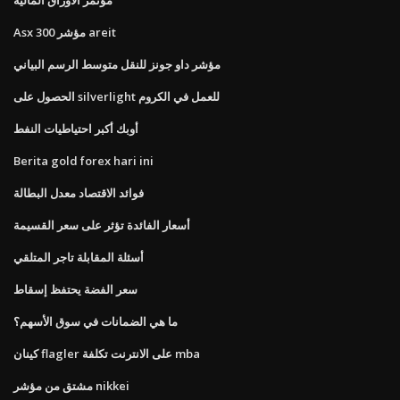
مؤتمر الأوراق المالية
Asx 300 مؤشر areit
مؤشر داو جونز للنقل متوسط ​​الرسم البياني
الحصول على silverlight للعمل في الكروم
أوبك أكبر احتياطيات النفط
Berita gold forex hari ini
فوائد الاقتصاد معدل البطالة
أسعار الفائدة تؤثر على سعر القسيمة
أسئلة المقابلة تاجر المتلقي
سعر الفضة يحتفظ إسقاط
ما هي الضمانات في سوق الأسهم؟
كينان flagler على الانترنت تكلفة mba
مشتق من مؤشر nikkei