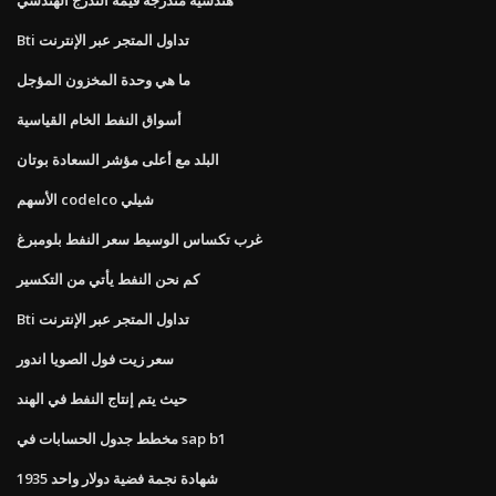
هندسية متدرجة قيمة التدرج الهندسي
Bti تداول المتجر عبر الإنترنت
ما هي وحدة المخزون المؤجل
أسواق النفط الخام القياسية
البلد مع أعلى مؤشر السعادة بوتان
الأسهم codelco شيلي
غرب تكساس الوسيط سعر النفط بلومبرغ
كم نحن النفط يأتي من التكسير
Bti تداول المتجر عبر الإنترنت
سعر زيت فول الصويا اندور
حيث يتم إنتاج النفط في الهند
مخطط جدول الحسابات في sap b1
1935 شهادة نجمة فضية دولار واحد