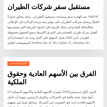
مستقبل سفر شركات الطيران
5‏‏/6‏‏/1442 بعد الهجرة سفر وسياحة; مستقبل الطيران.. ترفيه يتجاوز حدود
الخيال وتعمل شركات الطيران على توفير بيئة مريحة للراكب قدر الإمكان،
فبالإضافة للتقدم في مجال الترفيه فإن المواد المركبة التي تصنع منها
أفضل شركة طيران اقتصادي في الشرق الأوسط جميع الحقوق محفوظة
لطيران ناس 2020 يعمل الموقع على أكمل وجه عند استخدام أحد
المتصفحات التالية: Firefox 29+, IE 10+, Safari 7+, Chrome 35+
Cervoni36287
الفرق بين الأسهم العادية وحقوق
الملكية
27 كانون الأول (ديسمبر) 2018 تشترك الأسهم العادية والأسهم الممتازة
بأنها تمثل حصة ملكية في الشركات، والفرق الرئيسي بينهما أن حامل
الأسهم العادية لديه حق التصويت في الشركة، ونتناول فيما يلي مفهوم