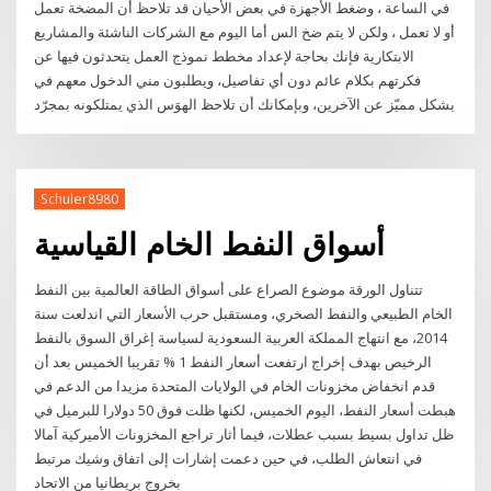
في الساعة ، وضغط الأجهزة في بعض الأحيان قد تلاحظ أن المضخة تعمل
أو لا تعمل ، ولكن لا يتم ضخ الس أما اليوم مع الشركات الناشئة والمشاريع
الابتكارية فإنك بحاجة لإعداد مخطط نموذج العمل يتحدثون فيها عن
فكرتهم بكلام عائم دون أي تفاصيل، ويطلبون مني الدخول معهم في
بشكل مميّز عن الآخرين، وبإمكانك أن تلاحظ الهوَس الذي يمتلكونه بمجرّد
Schuler8980
أسواق النفط الخام القياسية
تتناول الورقة موضوع الصراع على أسواق الطاقة العالمية بين النفط
الخام الطبيعي والنفط الصخري، ومستقبل حرب الأسعار التي اندلعت سنة
2014، مع انتهاج المملكة العربية السعودية لسياسة إغراق السوق بالنفط
الرخيص بهدف إخراج ارتفعت أسعار النفط 1 % تقريبا الخميس بعد أن
قدم انخفاض مخزونات الخام في الولايات المتحدة مزيدا من الدعم في
هبطت أسعار النفط، اليوم الخميس، لكنها ظلت فوق 50 دولارا للبرميل في
ظل تداول بسيط بسبب عطلات، فيما أثار تراجع المخزونات الأميركية آمالا
في انتعاش الطلب، في حين دعمت إشارات إلى اتفاق وشيك مرتبط
بخروج بريطانيا من الاتحاد