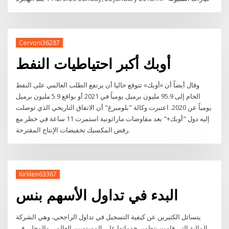
Cervoni36287
أوبك أكبر احتياطيات النفط
وقال أيضاً أن «أوبك» تتوقع حاليا أن يرتفع الطلب العالمي على النفط
الخام إلى 95.9 مليون برميل يومياً في 2021 أو بواقع 5.9 مليون برميل
يومياً عن 2020. اعتبرت وكالة "بلومبرغ" أن الاتفاق التاريخي الذي توصلت
إليه دول "أوبك+" بعد مفاوضات ماراثونية استمرت 11 ساعة في خطر مع
رفض المكسيك تخفيضات الإنتاج المقترحة.
Kirklen63367
البدء في تداول الأسهم بنس
يتسائل الكثيرين عن كيفية التسجيل في تداول الراجحي، وهي الشركة
المالية التي قامت بتطوير خدماتها على المستويين العالمي والمحلي في