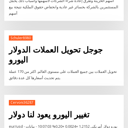
أسهم الخزينة وطرق إعادة شراء الشركات لأسهمها وأسباب ذلك يُحمِّل
المستثمرين بالشركة بخسائر غير عادية وانخفاض حقوق الملكية نتيجة بيع
أسهم
Schuler8980
جوجل تحويل العملات الدولار
اليورو
تحويل العملات بين جميع العملات على مستوى العالم. اكثر من 170 عملة
يتم تحديث أسعارها كل عدة دقائق.
Cervoni36287
تغيير اليورو يعود لنا دولار
eur/usd - يورو دولار أمريكي 1.2152 +0.0024 +0.20% 10:07:03 - بيانات